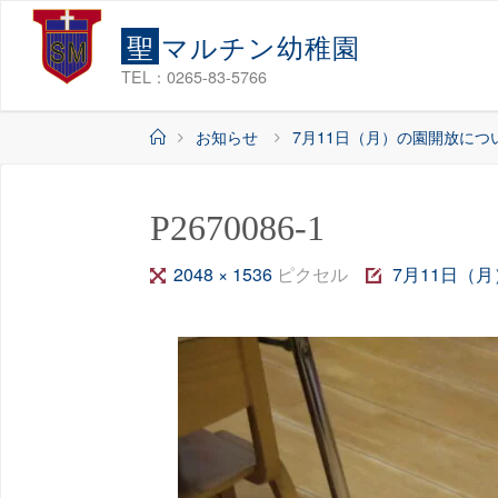
コ
聖
マ
ル
チ
ン
幼
稚
園
ン
テ
TEL：0265-83-5766
ン
ホ
お知らせ
7月11日（月）の園開放につ
ツ
ー
へ
ム
ス
P2670086-1
キ
ッ
フ
2048 × 1536
ピクセル
7月11日（
プ
ル
サ
イ
ズ