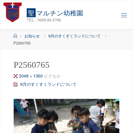
コ
ン
聖
マ
ル
チ
ン
幼
稚
園
テ
TEL：0265-83-5766
ン
ツ
ホ
お知らせ
9月のすくすくランドについて
へ
ー
P2560765
ス
ム
キ
ッ
P2560765
プ
フ
2048 × 1360
ピクセル
ル
9月のすくすくランドについて
サ
イ
ズ