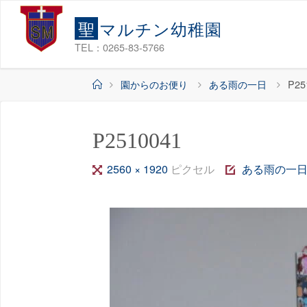
コ
聖
マ
ル
チ
ン
幼
稚
園
ン
テ
TEL：0265-83-5766
ン
ホ
園からのお便り
ある雨の一日
P25
ツ
ー
へ
ム
ス
P2510041
キ
ッ
フ
2560 × 1920
ピクセル
ある雨の一
プ
ル
サ
イ
ズ