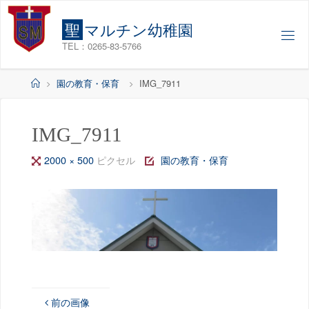
コ
ン
聖
マ
ル
チ
ン
幼
稚
園
テ
TEL：0265-83-5766
ン
ツ
ホ
園の教育・保育
IMG_7911
へ
ー
ス
ム
キ
IMG_7911
ッ
フ
2000 × 500
ピクセル
園の教育・保育
プ
ル
サ
イ
ズ
前の画像