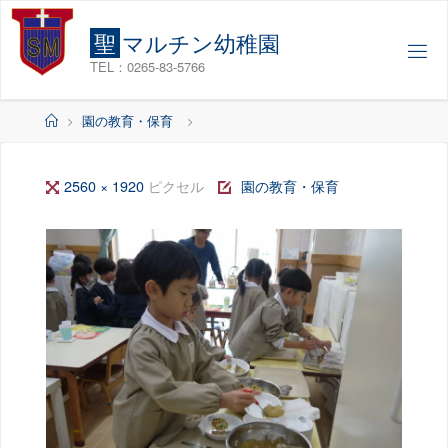
コ
ン
聖
マ
ル
チ
ン
幼
稚
園
テ
TEL：0265-83-5766
ン
ツ
ホ
園の教育・保育
へ
ー
ス
ム
フ
2560 × 1920
ピクセル
園の教育・保育
キ
ッ
ル
プ
サ
イ
ズ