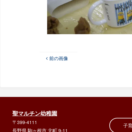
前の画像
聖マルチン幼稚園
〒399-4111
子
長野県 駒ヶ根市 北町 9-11