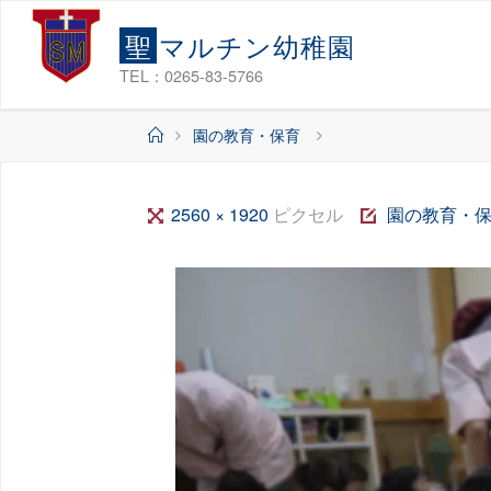
コ
聖
マ
ル
チ
ン
幼
稚
園
ン
テ
TEL：0265-83-5766
ン
ホ
園の教育・保育
ツ
ー
へ
ム
ス
フ
2560 × 1920
ピクセル
園の教育・
キ
ル
ッ
サ
プ
イ
ズ