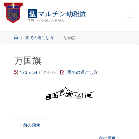
コ
ン
聖
マ
ル
チ
ン
幼
稚
園
テ
TEL：0265-83-5766
ン
ツ
ホ
園での過ごし方
万国旗
へ
ー
ス
ム
キ
万国旗
ッ
フ
173 × 54
ピクセル
園での過ごし方
プ
ル
サ
イ
ズ
前の画像
次の画像