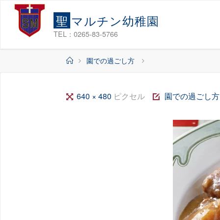
コ
聖
マ
ル
チ
ン
幼
稚
園
ン
テ
TEL：0265-83-5766
ン
ホ
園での過ごし方
ツ
ー
へ
ム
ス
フ
640 × 480
ピクセル
園での過ごし方
キ
ル
ッ
サ
プ
イ
ズ