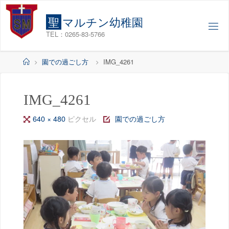
コ
ン
聖
マ
ル
チ
ン
幼
稚
園
テ
TEL：0265-83-5766
ン
ツ
ホ
園での過ごし方
IMG_4261
へ
ー
ス
ム
キ
IMG_4261
ッ
フ
640 × 480
ピクセル
園での過ごし方
プ
ル
サ
イ
ズ