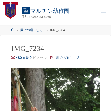
コ
ン
聖
マ
ル
チ
ン
幼
稚
園
テ
TEL：0265-83-5766
ン
ツ
ホ
園での過ごし方
IMG_7234
へ
ー
ス
ム
キ
IMG_7234
ッ
フ
480 × 640
ピクセル
園での過ごし方
プ
ル
サ
イ
ズ