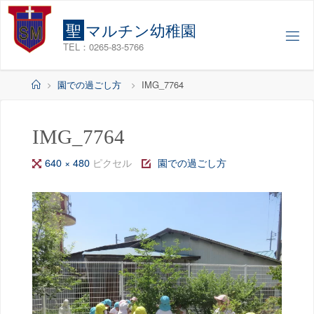
コ
ン
聖
マ
ル
チ
ン
幼
稚
園
テ
TEL：0265-83-5766
ン
ツ
ホ
園での過ごし方
IMG_7764
へ
ー
ス
ム
キ
IMG_7764
ッ
フ
640 × 480
ピクセル
園での過ごし方
プ
ル
サ
イ
ズ