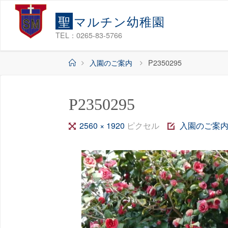
コ
聖
マ
ル
チ
ン
幼
稚
園
ン
テ
TEL：0265-83-5766
ン
ホ
入園のご案内
P2350295
ツ
ー
へ
ム
ス
P2350295
キ
ッ
フ
2560 × 1920
ピクセル
入園のご案
プ
ル
サ
イ
ズ