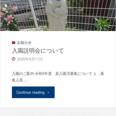
ッ
キ
が
完
お知らせ
成
入園説明会について
し
2020年8月11日
ま
入園のご案内 令和3年度 新入園児募集について １．募
し
集人員 …
た！"
"入
Continue reading
園
説