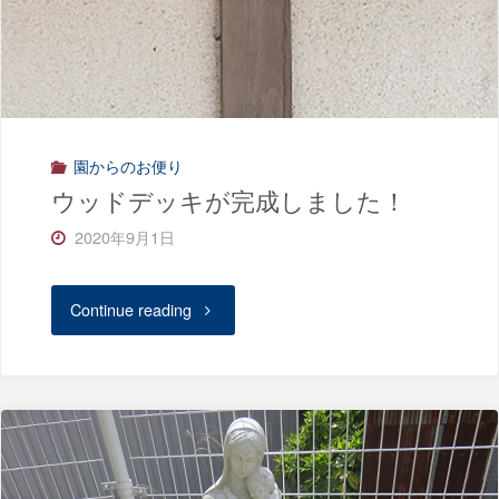
た"
月
11
日
園からのお便り
（金）
ウッドデッキが完成しました！
で
2020年9月1日
す。"
"ウ
Continue reading
ッ
ド
デ