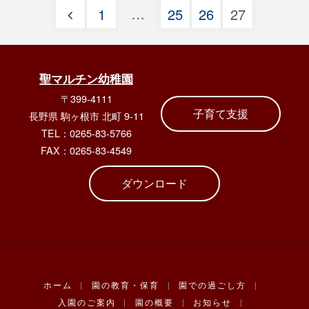
…
1
25
26
27
明
投
会
稿
聖マルチン幼稚園
に
〒399-4111
の
子育て支援
つ
長野県 駒ヶ根市 北町 9-11
TEL：0265-83-5766
ペ
い
FAX：0265-83-4549
て"
ー
ダウンロード
ジ
送
り
ホーム
|
園の教育・保育
|
園での過ごし方
|
入園のご案内
|
園の概要
|
お知らせ
|