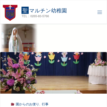
コ
ン
聖
マ
ル
チ
ン
幼
稚
園
テ
TEL：0265-83-5766
ン
ツ
へ
ス
キ
ッ
プ
園からのお便り
,
行事