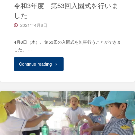
令和3年度 第53回入園式を行いま
した
2021年4月8日
4月8日（木）、第53回の入園式を無事行うことができま
した。 …
"令
Continue reading
和
3
年
度
第