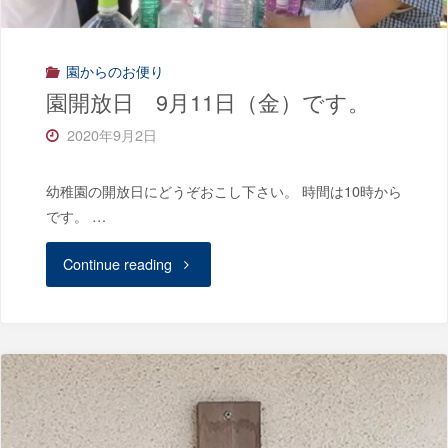
53
回
園からのお便り
園開放日 9月11日（金）です。
入
2020年9月2日
園
幼稚園の開放日にどうぞおこし下さい。 時間は10時から
式
です。 …
を
"園
Continue reading
行
開
い
放
ま
日
し
9