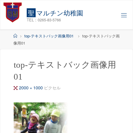
コ
ン
聖
マ
ル
チ
ン
幼
稚
園
テ
TEL：0265-83-5766
ン
ツ
ホ
top-テキストバック画像用01
top-テキストバック画
へ
ー
像用01
ス
ム
キ
ッ
top-テキストバック画像用
プ
01
フ
2000 × 1000
ピクセル
ル
サ
イ
ズ