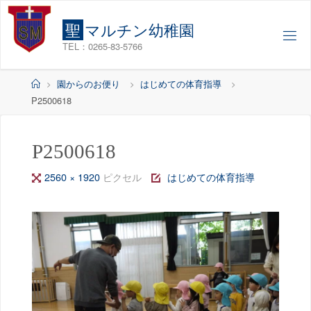
コ
ン
聖
マ
ル
チ
ン
幼
稚
園
テ
TEL：0265-83-5766
ン
ツ
ホ
園からのお便り
はじめての体育指導
へ
ー
P2500618
ス
ム
キ
ッ
P2500618
プ
フ
2560 × 1920
ピクセル
はじめての体育指導
ル
サ
イ
ズ