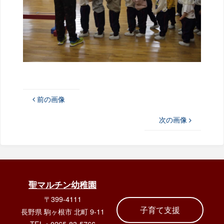
前の画像
次の画像
聖マルチン幼稚園
〒399-4111
子育て支援
長野県 駒ヶ根市 北町 9-11
TEL：0265-83-5766