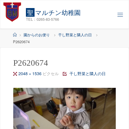
コ
ン
聖
マ
ル
チ
ン
幼
稚
園
テ
TEL：0265-83-5766
ン
ツ
ホ
園からのお便り
干し野菜と隣人の日
へ
ー
P2620674
ス
ム
キ
ッ
P2620674
プ
フ
2048 × 1536
ピクセル
干し野菜と隣人の日
ル
サ
イ
ズ