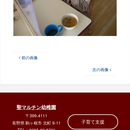
前の画像
次の画像
聖マルチン幼稚園
〒399-4111
子育て支援
長野県 駒ヶ根市 北町 9-11
TEL：0265-83-5766