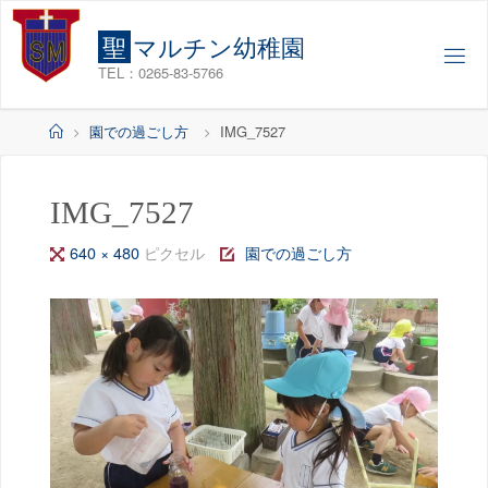
コ
ン
聖
マ
ル
チ
ン
幼
稚
園
テ
TEL：0265-83-5766
ン
ツ
ホ
園での過ごし方
IMG_7527
へ
ー
ス
ム
キ
IMG_7527
ッ
フ
640 × 480
ピクセル
園での過ごし方
プ
ル
サ
イ
ズ