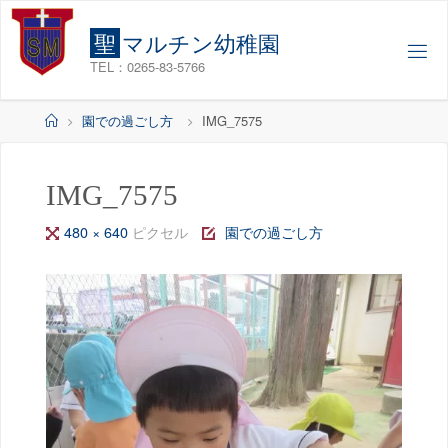
コ
ン
聖
マ
ル
チ
ン
幼
稚
園
テ
TEL：0265-83-5766
ン
ツ
ホ
園での過ごし方
IMG_7575
へ
ー
ス
ム
キ
IMG_7575
ッ
フ
480 × 640
ピクセル
園での過ごし方
プ
ル
サ
イ
ズ