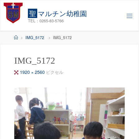
コ
ン
聖
マ
ル
チ
ン
幼
稚
園
テ
TEL：0265-83-5766
ン
ツ
ホ
IMG_5172
IMG_5172
へ
ー
ス
ム
キ
IMG_5172
ッ
フ
1920 × 2560
ピクセル
プ
ル
サ
イ
ズ