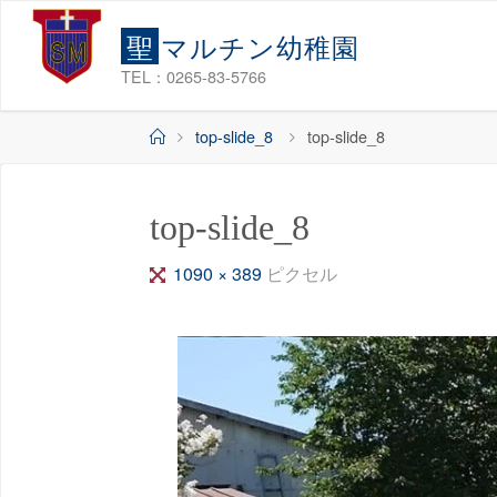
コ
聖
マ
ル
チ
ン
幼
稚
園
ン
テ
TEL：0265-83-5766
ン
ホ
top-slide_8
top-slide_8
ツ
ー
へ
ム
ス
top-slide_8
キ
ッ
フ
1090 × 389
ピクセル
プ
ル
サ
イ
ズ