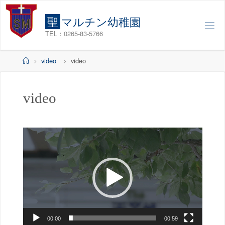
コ
ン
聖
マ
ル
チ
ン
幼
稚
園
テ
TEL：0265-83-5766
ン
ツ
ホ
video
video
へ
ー
ス
ム
キ
video
ッ
プ
動
画
プ
レ
ー
ヤ
ー
00:00
00:59