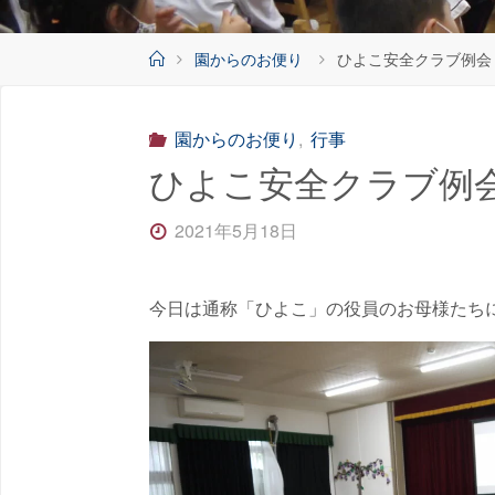
ホ
園からのお便り
ひよこ安全クラブ例
ー
ム
園からのお便り
,
行事
ひよこ安全クラブ例
2021年5月18日
今日は通称「ひよこ」の役員のお母様たち