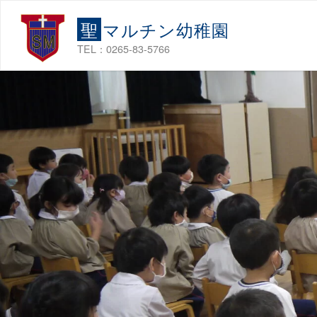
コ
聖
マ
ル
チ
ン
幼
稚
園
ン
テ
TEL：0265-83-5766
ン
ツ
へ
ス
キ
ッ
プ